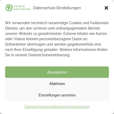
Impressum
Datenschutz-Einstellungen
Datenschutz
Datenschutz Soziale Medien
Wir verwenden technisch notwendige Cookies und funktionale
Löschanfrage
Dienste, um den sicheren und ordnungsgemäßen Betrieb
Datenauszug
unserer Website zu gewährleisten. Externe Inhalte wie Karten
oder Videos können personenbezogene Daten an
Drittanbieter übertragen und werden gegebenenfalls erst
nach Ihrer Einwilligung geladen. Weitere Informationen finden
Sie in unserer Datenschutvereinbarung.
Praxis Hartmann | Kai Lüer -
2026
Akzeptieren
Ablehnen
Einstellungen ansehen
Datenschutzvereinbarungen
Impressum