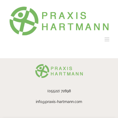
Zum
Inhalt
springen
(05522) 72898
info@praxis-hartmann.com